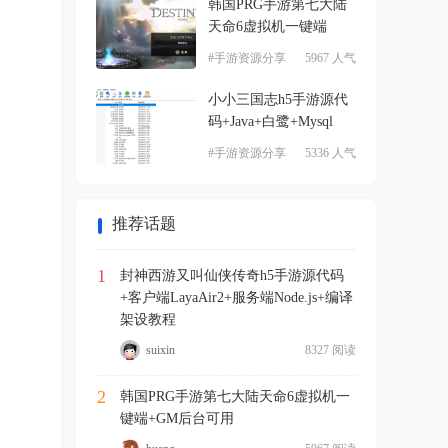
韩国PRG手游第七大陆
天命6虚拟机一键端
+GM
#手游资源分享
5967 人气
小小三国志h5手游源代
码+Java+白鹭+Mysql
#手游资源分享
5336 人气
推荐话题
1
封神西游又叫仙侠传奇h5手游源代码
+客户端LayaAir2+服务端Node.js+编译
架设教程
suixin
8327 阅读
2
韩国PRG手游第七大陆天命6虚拟机一
键端+GM后台可用