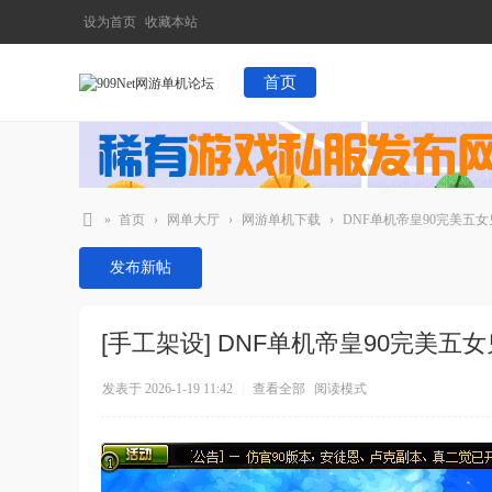
设为首页
收藏本站
首页
»
首页
›
网单大厅
›
网游单机下载
›
DNF单机帝皇90完美五
90
发布新帖
9
N
[手工架设]
DNF单机帝皇90完美五
et
网
发表于 2026-1-19 11:42
|
查看全部
阅读模式
游
单
机