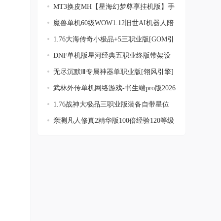
MT3换皮MH【星海幻梦尊享挂机版】手
工端+安
魔兽单机60级WOW1.12旧世AI机器人陪
玩战场
1.76大海传奇小极品+5三职业版[GOM引
擎]
DNF单机版星河经典五职业终版带架设
工具服
无尽沉默Ⅲ专属神器单职业版[翎风引擎]
武林外传单机网络游戏-书生端pro版2026
最全
1.76战神大极品三职业版装备自带星位
[GOM引
亲测凡人修真2精华版100倍经验120等级
装备