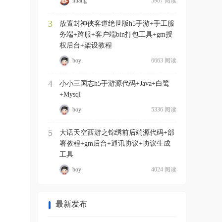
huang
5967 阅读
3
放置封神侠客道绝世版h5手游+手工服
务端+跨服+客户端bin打包工具+gm授
权后台+架设教程
boy
6663 阅读
4
小小三国志h5手游源代码+Java+白鹭
+Mysql
boy
5336 阅读
5
大话天空西游之锦绣前后端源代码+部
署教程+gm后台+通讯协议+协议生成
工具
boy
4024 阅读
最新发布