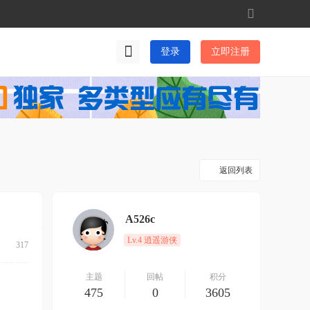
切
换
到
登录
立即注册
宽
版
返回列表
A526c
Lv.4 逍遥游侠
317
主题
回帖
积分
475
0
3605