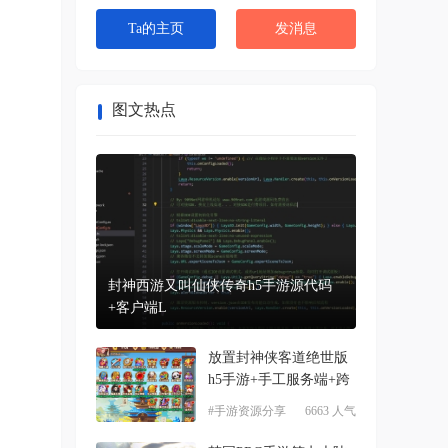
Ta的主页
发消息
图文热点
封神西游又叫仙侠传奇h5手游源代码
+客户端L
放置封神侠客道绝世版
h5手游+手工服务端+跨
#手游资源分享
6663 人气