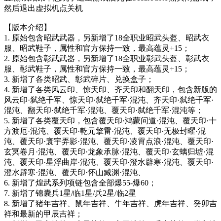
然后退出虚拟机点关机
【版本介绍】
1. 原始包含昭武武器，另新增了18全职业昭武头盔、昭武衣
服、昭武鞋子，属性和官方保持一致，最高蕴灵+15；
2. 原始包含彰武武器，另新增了18全职业彰武头盔、彰武衣
服、彰武鞋子，属性和官方保持一致，最高蕴灵+15；
3. 新增了各类昭武、彰武碎片、兑换盒子；
4. 新增了各类风云印、惊天印、齐天印和翻天印，包含新版的
风云印·弑绝千军、惊天印·弑绝千军·混沌、齐天印·弑绝千军·
混沌、翻天印·弑绝千军·混沌、覆天印·弑绝千军·混沌等；
5. 新增了各类覆天印，包含覆天印·鸿蒙问道·混沌、覆天印·十
方渡厄·混沌、覆天印·乾元擎雷·混沌、覆天印·无极封曜·混
沌、覆天印·寰宇弄影·混沌、覆天印·凌霄点浪·混沌、覆天印·
玄冥卷月·混沌、覆天印·龙象承脉·混沌、覆天印·玄螭归墟·混
沌、覆天印·星浮曲岸·混沌、覆天印·澄水辟寒·混沌、覆天印·
澄水辟寒·混沌、覆天印·怀山臧渊·混沌、
6. 新增了煌武系列项链包含全部爆55-爆60；
7. 新增了锦囊兵1星/临1星/兵2星/临2星
8. 新增了猪年吉祥、鼠年吉祥、牛年吉祥、虎年吉祥、癸卯吉
祥和最新的甲辰吉祥；