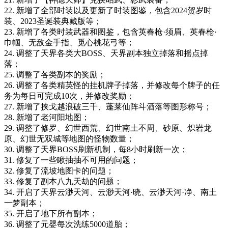
22. 新增了全部时装以及更新了时装图鉴，包含2024贺岁时
装、2023圣诞装典藏版等；
23. 新增了各类时装武器和图鉴，包含英春枪·须眉、英春枪·
巾帼、无敌金手指、觅心桃花弓等；
24. 调整了天界各类大BOSS、天界副本独立掉落和摇点掉
落；
25. 调整了各类副本的奖励；
26. 调整了各类精英怪的挂机牌子掉落，并修改每个牌子的任
务为每日可完成10次，并修改奖励；
27. 新增了挟戈越浪破三千、蓬莱仙阵斗酒落等图形称号；
28. 新增了老河阳地图；
29. 调整了修罗、幻世西荒、幻世南土不周、砂原、炽岩龙
原、幻世无双城等地图的怪物数量；
30. 调整了天界BOSS刷新机制，每8小时刷新一次；
31. 修复了一些瞅抽抽不可用的问题；
32. 修复了流坡地图卡的问题；
33. 修复了副本八九天劫的问题；
34. 开启了天界云渺天河、云渺天河·晓、云渺天河·净、南土
一梦副本；
35. 开启了地下所有副本；
36. 调整了元婴每次洗练5000道胎；