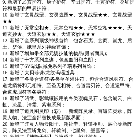
9. 新增了乙亥护符、庚子护符、辛丑护符、壬寅护符、癸卯护
符和最新的甲辰护符；
10. 新增了玄灵战罡、玄灵战罡★、玄灵战罡★★、玄灵战罡
★★
11. 新增了无常空相★、无常空相★★、无常空相★★★、天
道玄妙★、天道玄妙★★、天道玄妙★★★
12. 新增了全系列顶级神级首饰，包含石夷、玄商、蚩尤、后
土、婴侯、娥皇系列神级首饰；
13. 新增了增加带全部元婴技能的物品(勇者面具);
14. 新增了十方系列血迹，包含血阳和血阴；
15. 新增了6V6战队减免系列圣瑞系列首饰；
16. 新增了大贝珍珠/龙纹玛瑙道具；
17. 新增了各类合道符/各类至圣灌注符，包含合道凤羽符、合
道龙鳞符和无相符、至圣无相符、合道雷刃符、合道遁甲符、
合道虎胆符等各类符；
18. 新增了昭武、彰武镶嵌用的各类凝魄灵石，包含崩云、白
虹、流星、清霜、紫电系列；
19. 新增了道具图灵印（彩），新编阵灵录、百编阵灵录，阵
灵人物、法宝全部替换成最新版界面；
20. 新增了阵灵人物云阳子、朔祉圭、轩辕祖师、宸心等新阵
灵，阵灵法宝斩龙剑、轩辕剑、七星剑、墨雪等；
21. 新增了【神隐天师】兑换昭武、彰武装备；