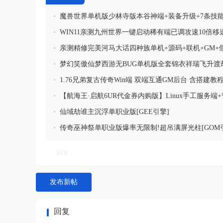
•
魔兽世界单机版少林寺版本谷神端+装备升级+7条技
城
•
WIN11亲测九州世界一键启动稀有端已调攻速10倍移
具
•
亲测精修完美河马大话四种族单机+源码+联机+GM+
•
梦幻笑傲仙梦西游无BUG单机版全套锦衣祥瑞飞升渡
副本
•
1.76兄弟复古传奇Win端 双端互通GM后台 含搭建教
•
【航海王·启航6UR代金券内购版】Linux手工服务端
•
仙域劫谁主沉浮单职业版[GEE引擎]
•
传奇巫神祭单职业版爆率无限制!超吊满屏光柱[GOM
回复
发布新帖
回复