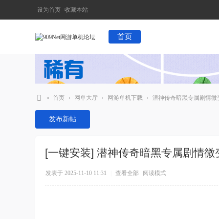
设为首页
收藏本站
首页
»
首页
›
网单大厅
›
网游单机下载
›
潜神传奇暗黑专属剧情微变
90
发布新帖
9
N
[一键安装]
潜神传奇暗黑专属剧情微变
et
网
发表于 2025-11-10 11:31
|
查看全部
阅读模式
游
单
机