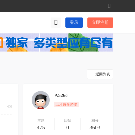
切
换
到
登录
立即注册
宽
版
返回列表
A526c
Lv.4 逍遥游侠
402
主题
回帖
积分
475
0
3603