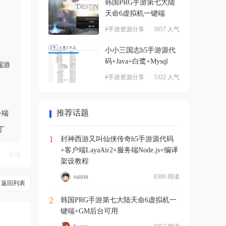
韩国PRG手游第七大陆
天命6虚拟机一键端
+GM
#手游资源分享
5957 人气
小小三国志h5手游源代
码+Java+白鹭+Mysql
端游
#手游资源分享
5322 人气
推荐话题
务端
丁
1
封神西游又叫仙侠传奇h5手游源代码
+客户端LayaAir2+服务端Node.js+编译
举报
架设教程
suixin
8306 阅读
返回列表
2
韩国PRG手游第七大陆天命6虚拟机一
键端+GM后台可用