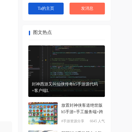
Ta的主页
发消息
图文热点
封神西游又叫仙侠传奇h5手游源代码
+客户端L
放置封神侠客道绝世版
h5手游+手工服务端+跨
#手游资源分享
6645 人气