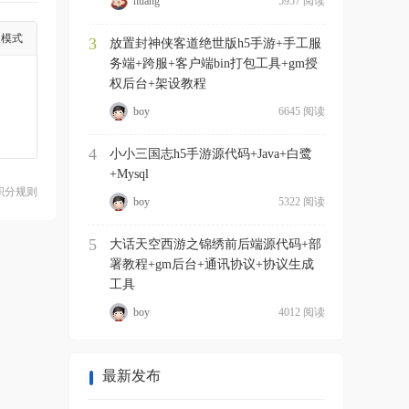
huang
5957 阅读
级模式
3
放置封神侠客道绝世版h5手游+手工服
务端+跨服+客户端bin打包工具+gm授
权后台+架设教程
boy
6645 阅读
4
小小三国志h5手游源代码+Java+白鹭
+Mysql
积分规则
boy
5322 阅读
5
大话天空西游之锦绣前后端源代码+部
署教程+gm后台+通讯协议+协议生成
工具
boy
4012 阅读
最新发布