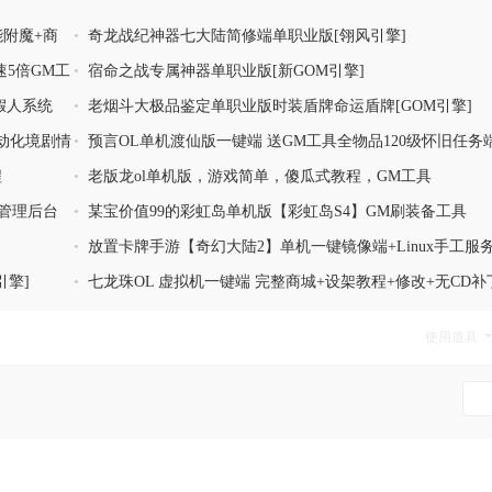
能附魔+商
•
奇龙战纪神器七大陆简修端单职业版[翎风引擎]
速5倍GM工
•
宿命之战专属神器单职业版[新GOM引擎]
假人系统
•
老烟斗大极品鉴定单职业版时装盾牌命运盾牌[GOM引擎]
劫化境剧情
•
预言OL单机渡仙版一键端 送GM工具全物品120级怀旧任务
程
•
老版龙ol单机版，游戏简单，傻瓜式教程，GM工具
+管理后台
•
某宝价值99的彩虹岛单机版【彩虹岛S4】GM刷装备工具
•
放置卡牌手游【奇幻大陆2】单机一键镜像端+Linux手工服
+GM后台
引擎]
•
七龙珠OL 虚拟机一键端 完整商城+设架教程+修改+无CD补
使用道具