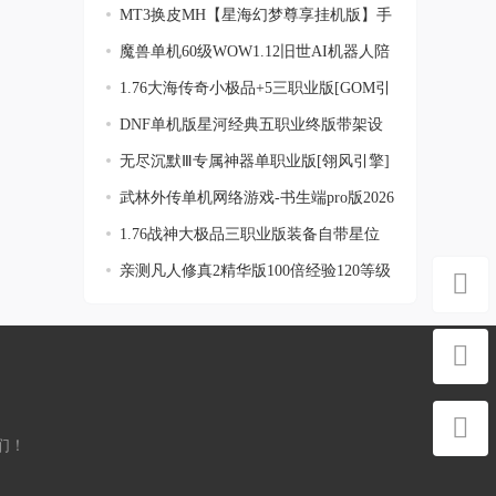
MT3换皮MH【星海幻梦尊享挂机版】手
工端+安
魔兽单机60级WOW1.12旧世AI机器人陪
玩战场
1.76大海传奇小极品+5三职业版[GOM引
擎]
DNF单机版星河经典五职业终版带架设
工具服
无尽沉默Ⅲ专属神器单职业版[翎风引擎]
武林外传单机网络游戏-书生端pro版2026
最全
1.76战神大极品三职业版装备自带星位
[GOM引
亲测凡人修真2精华版100倍经验120等级
装备
们！