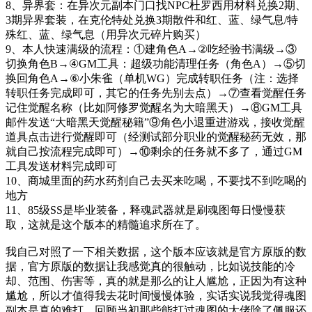
8、异界套：在异次元副本门口找NPC杜罗西用材料兑换2期、
3期异界套装，在克伦特处兑换3期散件和红、蓝、绿气息/特
殊红、蓝、绿气息（用异次元碎片购买）
9、本人快速满级的流程：①建角色A→②吃经验书满级→③
切换角色B→④GM工具：超级功能清理任务（角色A）→⑤切
换回角色A→⑥小朱雀（单机WG）完成转职任务（注：选择
转职任务完成即可，其它的任务先别去点）→⑦查看觉醒任务
记住觉醒名称（比如阿修罗觉醒名为大暗黑天）→⑧GM工具
邮件发送“大暗黑天觉醒秘籍”⑨角色小退重进游戏，接收觉醒
道具点击进行觉醒即可（经测试部分职业的觉醒秘药无效，那
就自己按流程完成即可）→⑩剩余的任务就不多了，通过GM
工具发送材料完成即可
10、商城里面的药水药剂自己去买来吃喝，不要找不到吃喝的
地方
11、85级SS是毕业装备，释魂武器就是刷魂图每日慢慢获
取，这就是这个版本的精髓追求所在了。
我自己对照了一下相关数据，这个版本应该就是官方原版的数
据，官方原版的数据让我感觉真的很触动，比如说技能的冷
却、范围、伤害等，真的就是那么的让人尴尬，正因为有这种
尴尬，所以才值得我去花时间慢慢体验，实话实说我觉得魂图
副本是真的难打，回顾当初那些能打过魂图的大佬除了佩服还