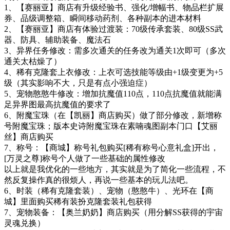
1、【赛丽亚】商店有升级经验书、强化/增幅书、物品栏扩展
券、品级调整箱、瞬间移动药剂、各种副本的进本材料
2、【赛丽亚】商店有体验过渡装：70级传承套装、80级SS武
器、防具、辅助装备、魔法石
3、异界任务修改：需多次通关的任务改为通关1次即可（多次
通关太枯燥了）
4、稀有克隆套上衣修改：上衣可选技能等级由+1级变更为+5
级（其实影响不大，只是有点小强迫症）
5、宠物憨憨牛修改：增加抗魔值110点，110点抗魔值就能满
足异界图最高抗魔值的要求了
6、附魔宝珠（在【凯丽】商店购买）做了部分修改，新增称
号附魔宝珠；版本史诗附魔宝珠在素喃魂图副本门口【艾丽
丝】商店购买
7、称号：【商城】称号礼包购买[稀有称号心意礼盒]开出，
[万灵之尊]称号个人做了一些基础的属性修改
以上就是我优化的一些地方，其实就是为了简化一些流程，不
然反复操作真的很烦人，再说一些基本的玩儿法吧。
6、时装（稀有克隆套装）、宠物（憨憨牛）、光环在【商
城】里面购买稀有装扮克隆套装礼包获得
7、宠物装备：【奥兰奶奶】商店购买（用分解SS获得的宇宙
灵魂兑换）