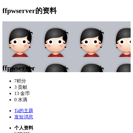
ffpwserver的资料
ffpwserver
7
积分
3
贡献
13
金币
0
水滴
Ta的主题
发短消息
个人资料